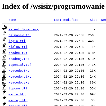
Index of /wsisiz/programowanie
Name
Last modified
Size
De
Parent Directory
delpassw.ttl
login.ttl
dialup.ttl
readme.txt
readmej.txt
tspecial.ttf
keycode.txt
keycodej.txt
keycode.exe
ttpcmn.dll
macro.hlp
macroj.hlp