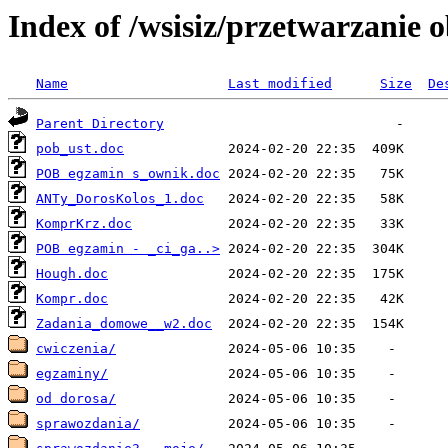
Index of /wsisiz/przetwarzanie 
Name
Last modified
Size
De
Parent Directory
pob_ust.doc
POB egzamin s_ownik.doc
ANTy_DorosKolos_1.doc
KomprKrz.doc
POB egzamin - _ci_ga..>
Hough.doc
Kompr.doc
Zadania_domowe__w2.doc
cwiczenia/
egzaminy/
od dorosa/
sprawozdania/