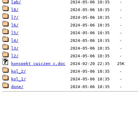
lab/
l8/
l7/
l6/
l5/
l4/
l3/
l2/
konspekt cwiczen c.doc
kol_2/
kol_1/
done/