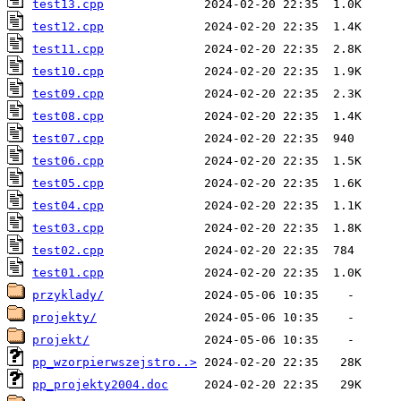
test13.cpp
test12.cpp
test11.cpp
test10.cpp
test09.cpp
test08.cpp
test07.cpp
test06.cpp
test05.cpp
test04.cpp
test03.cpp
test02.cpp
test01.cpp
przyklady/
projekty/
projekt/
pp_wzorpierwszejstro..>
pp_projekty2004.doc