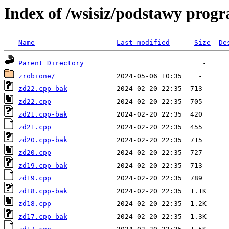
Index of /wsisiz/podstawy pro
Name
Last modified
Size
De
Parent Directory
zrobione/
zd22.cpp-bak
zd22.cpp
zd21.cpp-bak
zd21.cpp
zd20.cpp-bak
zd20.cpp
zd19.cpp-bak
zd19.cpp
zd18.cpp-bak
zd18.cpp
zd17.cpp-bak