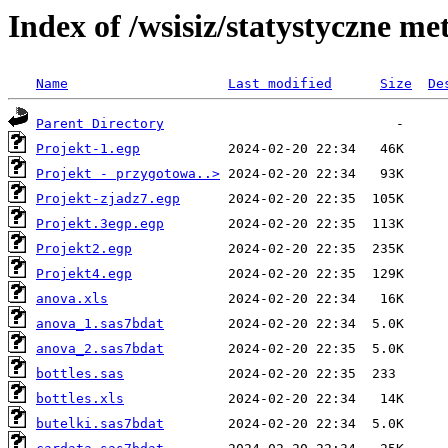
Index of /wsisiz/statystyczne m
Name
Last modified
Size
De
Parent Directory
Projekt-1.egp
Projekt - przygotowa..>
Projekt-zjadz7.egp
Projekt.3egp.egp
Projekt2.egp
Projekt4.egp
anova.xls
anova_1.sas7bdat
anova_2.sas7bdat
bottles.sas
bottles.xls
butelki.sas7bdat