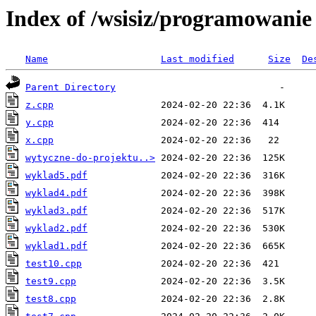
Index of /wsisiz/programowanie
Name
Last modified
Size
De
Parent Directory
z.cpp
y.cpp
x.cpp
wytyczne-do-projektu..>
wyklad5.pdf
wyklad4.pdf
wyklad3.pdf
wyklad2.pdf
wyklad1.pdf
test10.cpp
test9.cpp
test8.cpp