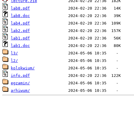
lecture.zip
lab8.pdf
lab8.doc
lab4.pdf
lab2.pdf
lab1.pdf
lab1.doc
l3/
l2/
kolokwium/
info.pdf
egzamin/
arhiwum/