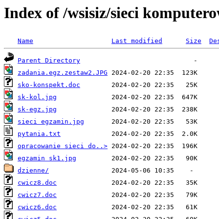
Index of /wsisiz/sieci komputer
Name
Last modified
Size
De
Parent Directory
zadania.egz.zestaw2.JPG
sko-konspekt.doc
sk-kol.jpg
sk-egz.jpg
sieci egzamin.jpg
pytania.txt
opracowanie sieci do..>
egzamin sk1.jpg
dzienne/
cwicz8.doc
cwicz7.doc
cwicz6.doc